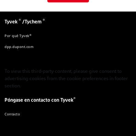
®
®
Tyvek
/Tychem
®
Por qué Tyvek
dpp.dupont.com
To view this third-party content, please give consent to
advertising cookies from the cookie preferences in footer
section.
®
Póngase en contacto con Tyvek
Contacto