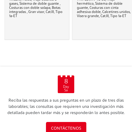
gases, Sistema de doble guante ,
hermético, Sistema de doble
Costuras con doble solapa, Botas
guante, Costuras con cinta
integradas , Gran visor, Cat.III, Tipo
adhesiva doble, Calcetines unidos,
1a-ET
Visera grande, Cat.III, Tipo 1a-ET
8
Day
Sa
Reciba las respuestas a sus preguntas en un plazo de tres días
laborables; las consultas que requieren una investigación más
detallada pueden tardar más y se responderán lo antes posible.
CONTÁCTENOS