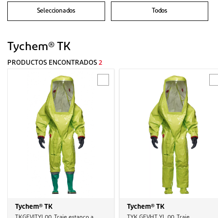
Seleccionados
Todos
Tychem® TK
PRODUCTOS ENCONTRADOS
2
Tychem® TK
Tychem® TK
TKGEVJTYL00, Traje estanco a
TYK GEVHT YL 00, Traje