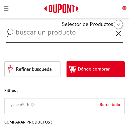
Toggle navigation
☰
Selector de Productos
Dónde comprar
Refinar busqueda
Filtros :
Borrar todo
Tychem® TK
COMPARAR PRODUCTOS :