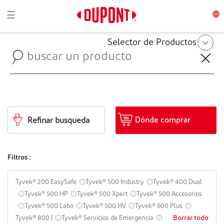
Toggle navigation
☰
Selector de Productos
Dónde comprar
Refinar busqueda
Filtros :
Tyvek® 200 EasySafe
Tyvek® 500 Industry
Tyvek® 400 Dual
Tyvek® 500 HP
Tyvek® 500 Xpert
Tyvek® 500 Accesorios
Tyvek® 500 Labo
Tyvek® 500 HV
Tyvek® 600 Plus
Borrar todo
Tyvek® 800 J
Tyvek® Servicios de Emergencia