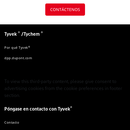
CONTÁCTENOS
®
®
Tyvek
/Tychem
®
Por qué Tyvek
dpp.dupont.com
To view this third-party content, please give consent to
advertising cookies from the cookie preferences in footer
section.
®
Póngase en contacto con Tyvek
Contacto