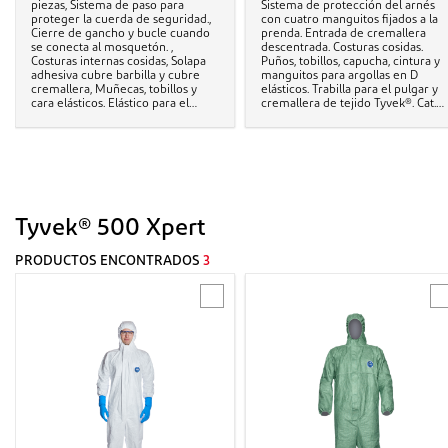
piezas, Sistema de paso para
Sistema de protección del arnés
proteger la cuerda de seguridad.,
con cuatro manguitos fijados a la
Cierre de gancho y bucle cuando
prenda. Entrada de cremallera
se conecta al mosquetón. ,
descentrada. Costuras cosidas.
Costuras internas cosidas, Solapa
Puños, tobillos, capucha, cintura y
adhesiva cubre barbilla y cubre
manguitos para argollas en D
cremallera, Muñecas, tobillos y
elásticos. Trabilla para el pulgar y
cara elásticos. Elástico para el
cremallera de tejido Tyvek®. Cat.
pulgar, Cat. III, Tipo 5-B y 6-B
III, Tipo 5-B y 6-B
Tyvek® 500 Xpert
PRODUCTOS ENCONTRADOS
3