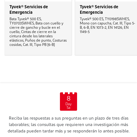
Tyvek® Servicios de
Tyvek® Servicios de
Emergencia
Emergencia
Bata Tyvek® 500 ES,
Tyvek® 500 ES, TY0198SWHES,
TY0703SWHES, Bata con cuello y
Mono con capucha, Cat. III, Tipo 5-
cierre de gancho y bucle en el
B, 6-B, EN 1073-2, EN 14126, EN
cuello, Cintas de cierre en la
1149-5
cintura desde los laterales
elásticos, Puños de punto, Costuras
cosidas, Cat. III, Tipo PB [6-B]
8
Day
Sa
Reciba las respuestas a sus preguntas en un plazo de tres días
laborables; las consultas que requieren una investigación más
detallada pueden tardar más y se responderán lo antes posible.