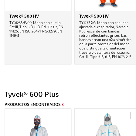
Tyvek® 500 HV
Tyvek® 500 HV
TY0125SHV00, Mono con cuello,
TY127S XG, Mono con capucha
Cat.III, Tipo 5-B, 6-B, EN 1073-2, EN
ajustada al respirador, Naranja
14126, EN ISO 20471, RIS-3279, EN
fluorescente con bandas
1149-5
retrorreflectantes grises, Las
bandas crean una «X» simétrica
en la parte posterior del mono
que distingue la orientación
trasera y delantera del usuario,
Cat. III, Tipo 5-B, 6-B, EN 1073-2, EN
14126, EN ISO 20471, RIS-3279 TOM
Issue 2, EN 1149-5
Tyvek® 600 Plus
PRODUCTOS ENCONTRADOS
3