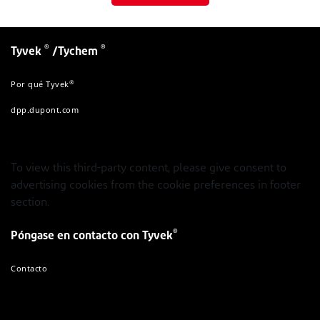
®
®
Tyvek
/Tychem
®
Por qué Tyvek
dpp.dupont.com
To view this third-party content, please give consent to
advertising cookies from the cookie preferences in footer
section.
®
Póngase en contacto con Tyvek
Contacto