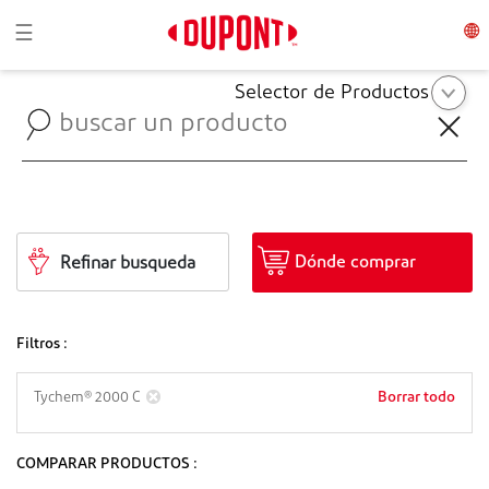
Toggle navigation
☰
Selector de Productos
Dónde comprar
Refinar busqueda
Filtros :
Borrar todo
Tychem® 2000 C
COMPARAR PRODUCTOS :