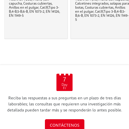
capucha, Costuras cubiertas,
Calcetines integrados, solapas para
Anillos en el pulgar, Cat.III,Tipo 3-
botas, Costuras cubiertas, Anillos
B,4-B,5-B,6-B, EN 1073-2, EN 14126,
en el pulgar, Cat.III,Tipo 3-B,4-B,5-
EN 1149-5
B,6-B, EN 1073-2, EN 14126, EN 1149-
5
7
Day
Fr
Reciba las respuestas a sus preguntas en un plazo de tres días
laborables; las consultas que requieren una investigación más
detallada pueden tardar más y se responderán lo antes posible.
CONTÁCTENOS