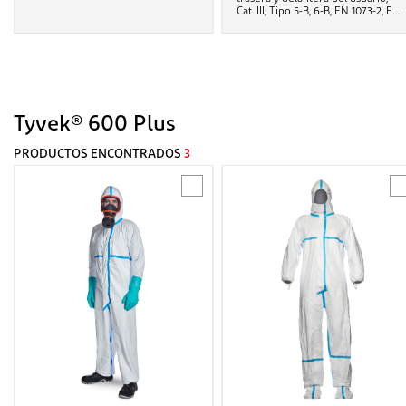
Cat. III, Tipo 5-B, 6-B, EN 1073-2, EN
14126, EN ISO 20471, RIS-3279 TOM
Issue 2, EN 1149-5
Tyvek® 600 Plus
PRODUCTOS ENCONTRADOS
3