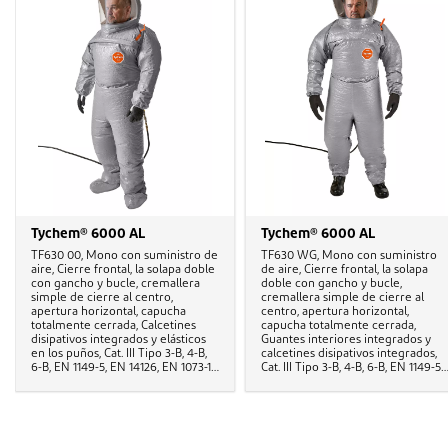
Tychem® 6000 AL
Tychem® 6000 AL
TF630 00, Mono con suministro de
TF630 WG, Mono con suministro
aire, Cierre frontal, la solapa doble
de aire, Cierre frontal, la solapa
con gancho y bucle, cremallera
doble con gancho y bucle,
simple de cierre al centro,
cremallera simple de cierre al
apertura horizontal, capucha
centro, apertura horizontal,
totalmente cerrada, Calcetines
capucha totalmente cerrada,
disipativos integrados y elásticos
Guantes interiores integrados y
en los puños, Cat. III Tipo 3-B, 4-B,
calcetines disipativos integrados,
6-B, EN 1149-5, EN 14126, EN 1073-1,
Cat. III Tipo 3-B, 4-B, 6-B, EN 1149-5,
EN 14594
EN 14126, EN 1073-1, EN 14594