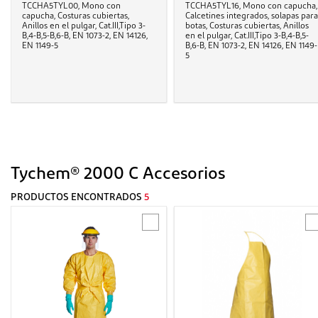
TCCHA5TYL00, Mono con
TCCHA5TYL16, Mono con capucha,
capucha, Costuras cubiertas,
Calcetines integrados, solapas para
Anillos en el pulgar, Cat.III,Tipo 3-
botas, Costuras cubiertas, Anillos
B,4-B,5-B,6-B, EN 1073-2, EN 14126,
en el pulgar, Cat.III,Tipo 3-B,4-B,5-
EN 1149-5
B,6-B, EN 1073-2, EN 14126, EN 1149-
5
Tychem® 2000 C Accesorios
PRODUCTOS ENCONTRADOS
5