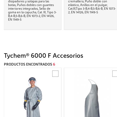
disipadores y solapas para las
cremallera, Puño doble con
botas, Puños dobles con guantes
elástico, Anillos en el pulgar,
interiores integrados, Sello de
Cat.III,Tipo 3-B,4-B,5-B,6-B, EN 1073-
goma en la capucha, Cat. III, Tipo 3-
2, EN 14126, EN 1149-5
B,4-B,5-B,6-B, EN 1073-2, EN 14126,
EN 1149-5
Tychem® 6000 F Accesorios
PRODUCTOS ENCONTRADOS
6