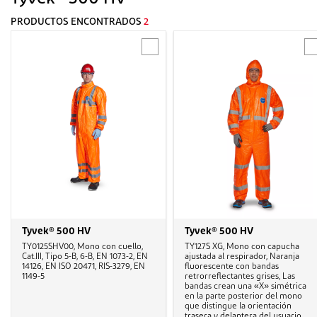
PRODUCTOS ENCONTRADOS
2
Tyvek® 500 HV
Tyvek® 500 HV
TY0125SHV00, Mono con cuello,
TY127S XG, Mono con capucha
Cat.III, Tipo 5-B, 6-B, EN 1073-2, EN
ajustada al respirador, Naranja
14126, EN ISO 20471, RIS-3279, EN
fluorescente con bandas
1149-5
retrorreflectantes grises, Las
bandas crean una «X» simétrica
en la parte posterior del mono
que distingue la orientación
trasera y delantera del usuario,