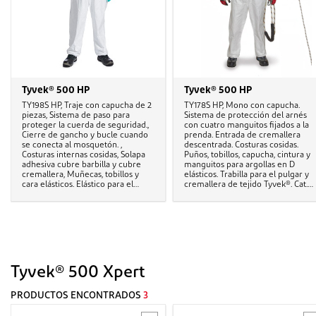
Tyvek® 500 HP
Tyvek® 500 HP
TY198S HP, Traje con capucha de 2
TY178S HP, Mono con capucha.
piezas, Sistema de paso para
Sistema de protección del arnés
proteger la cuerda de seguridad.,
con cuatro manguitos fijados a la
Cierre de gancho y bucle cuando
prenda. Entrada de cremallera
se conecta al mosquetón. ,
descentrada. Costuras cosidas.
Costuras internas cosidas, Solapa
Puños, tobillos, capucha, cintura y
adhesiva cubre barbilla y cubre
manguitos para argollas en D
cremallera, Muñecas, tobillos y
elásticos. Trabilla para el pulgar y
cara elásticos. Elástico para el
cremallera de tejido Tyvek®. Cat.
pulgar, Cat. III, Tipo 5-B y 6-B
III, Tipo 5-B y 6-B
Tyvek® 500 Xpert
PRODUCTOS ENCONTRADOS
3