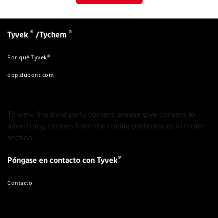
®
®
Tyvek
/Tychem
®
Por qué Tyvek
dpp.dupont.com
To view this third-party content, please give consent to
advertising cookies from the cookie preferences in footer
section.
®
Póngase en contacto con Tyvek
Contacto