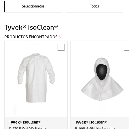
Seleccionados
Todos
Tyvek® IsoClean®
PRODUCTOS ENCONTRADOS
5
Tyvek® IsoClean®
Tyvek® IsoClean®
IC 270 B WH MS, Bata de
IC 668 B WH MS, Capucha,